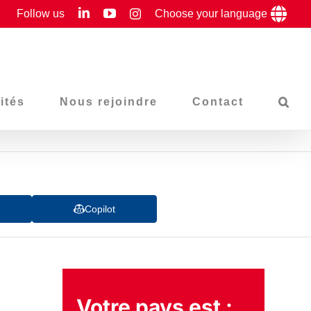
LinkedIn
YouTube
Follow us
Instagram
Choose your language
ités
Nous rejoindre
Contact
Copilot
Votre pays est :