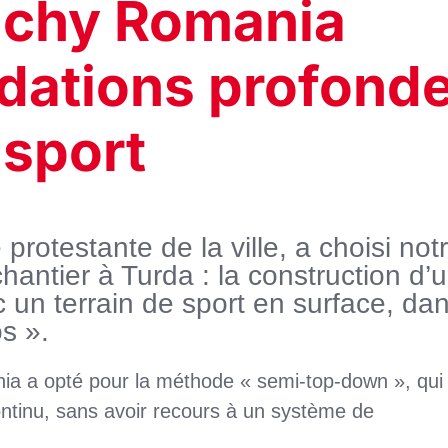
achy Romania
ndations profond
 sport
e protestante de la ville, a choisi not
antier à Turda : la construction d’
c un terrain de sport en surface, da
os ».
ia a opté pour la méthode « semi-top-down », qui
ontinu, sans avoir recours à un système de