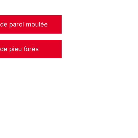
 de paroi moulée
 de pieu forés