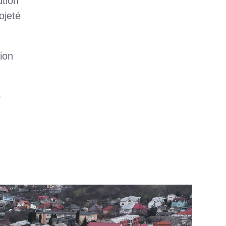
ution
ojeté
tion
e