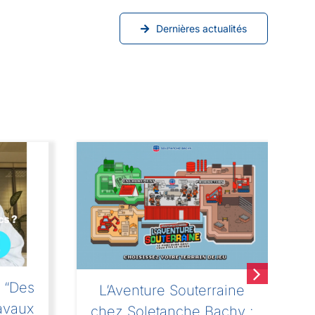
Dernières actualités
: “Des
L’Aventure Souterraine
M
avaux
chez Soletanche Bachy :