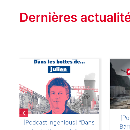
Dernières actualit
[Po
[Podcast Ingenious] “Dans
Bar