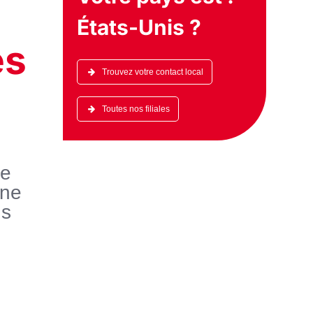
États-Unis
?
es
Trouvez votre contact local
Toutes nos filiales
re
une
ns