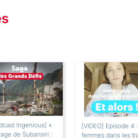
és
dcast Ingenious] «
[VIDEO] Episode 4 
rage de Subansiri :
femmes dans les tr