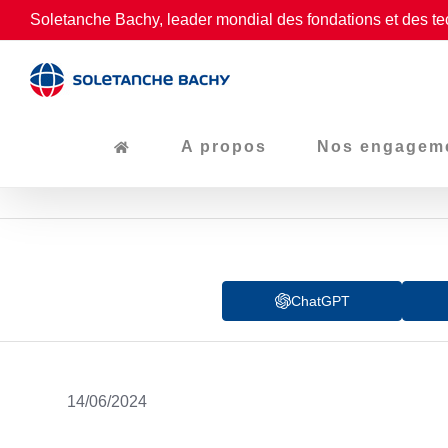
Passer
Soletanche Bachy, leader mondial des fondations et des te
au
contenu
A propos
Nos engagem
ChatGPT
14/06/2024