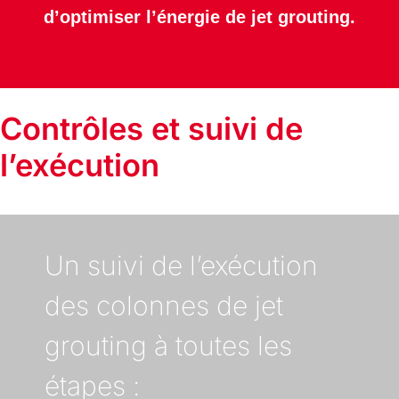
d’optimiser l’énergie de jet grouting.
Contrôles et suivi de
l’exécution
Un suivi de l’exécution
des colonnes de jet
grouting à toutes les
étapes :