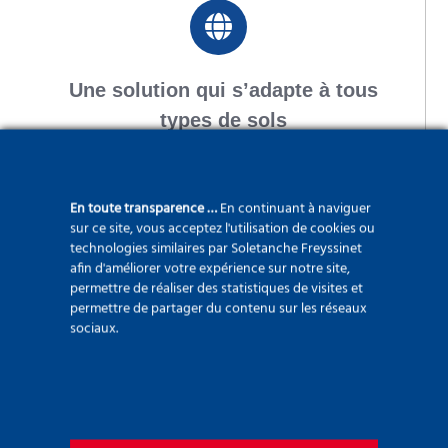
Une solution qui s’adapte à tous
types de sols
En toute transparence …
En continuant à naviguer
sur ce site, vous acceptez l'utilisation de cookies ou
technologies similaires par Soletanche Freyssinet
afin d'améliorer votre expérience sur notre site,
La possibilité d’agir sur le diamètre
permettre de réaliser des statistiques de visites et
de la colonne en modifiant les
permettre de partager du contenu sur les réseaux
sociaux.
paramètres du jet