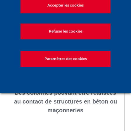
Accepter les cookies
Un procédé qui ne nécessite que peu
Refuser les cookies
d’espace (faible emprise au sol,
hauteur limitée)
Paramètres des cookies
Des colonnes pouvant être réalisées
au contact de structures en béton ou
maçonneries