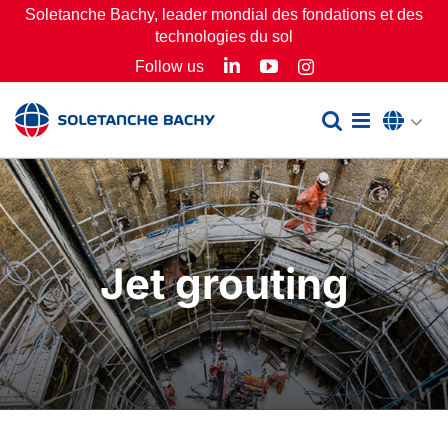
Passer
Soletanche Bachy, leader mondial des fondations et des
technologies du sol
au
LinkedIn
YouTube
Follow us
Instagram
contenu
Jet grouting