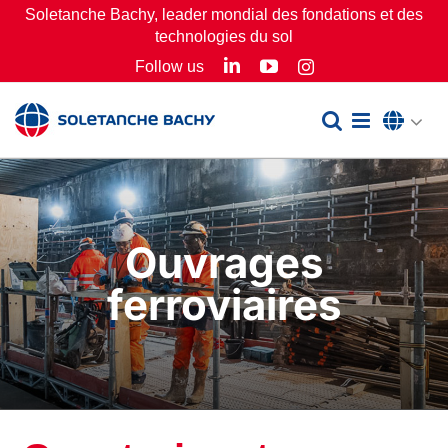
Passer
Soletanche Bachy, leader mondial des fondations et des
technologies du sol
au
LinkedIn
YouTube
Follow us
Instagram
contenu
Ouvrages
ferroviaires