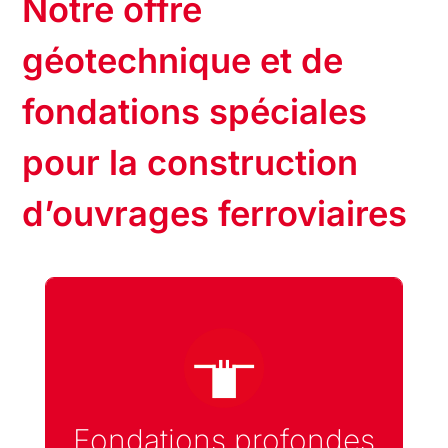
Notre offre
géotechnique et de
fondations spéciales
pour la construction
d’ouvrages ferroviaires
En savoir plus sur nos solutions de
fondations profondes
Fondations profondes