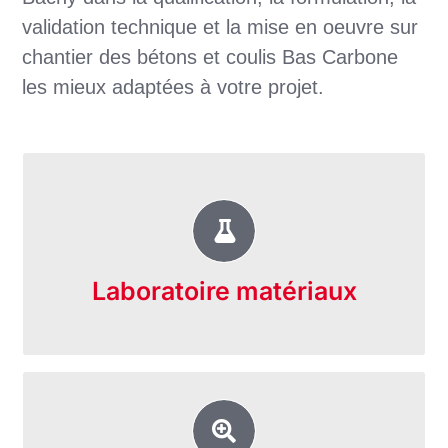
validation technique et la mise en oeuvre sur
chantier des bétons et coulis Bas Carbone
les mieux adaptées à votre projet.
Nous réalisons la conception, les essais
et la mise en oeuvre des mix
béton/coulis Bas Carbone sur-mesure
Laboratoire matériaux
pour votre projet.
Grâce à son service achats, Soletanche