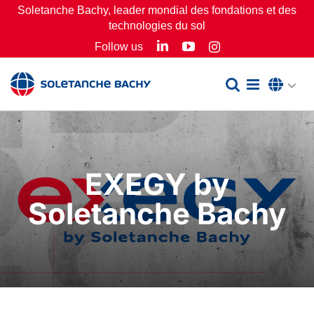
Passer
Soletanche Bachy, leader mondial des fondations et des
technologies du sol
au
LinkedIn
YouTube
Follow us
Instagram
contenu
EXEGY by
Soletanche Bachy