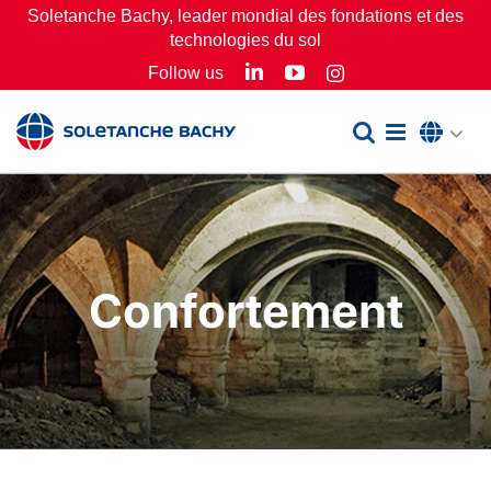
Passer
Soletanche Bachy, leader mondial des fondations et des
technologies du sol
au
LinkedIn
YouTube
Follow us
Instagram
contenu
Confortement