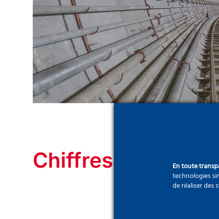
Chiffres-clés du p
En toute trans
technologies sim
de réaliser des 