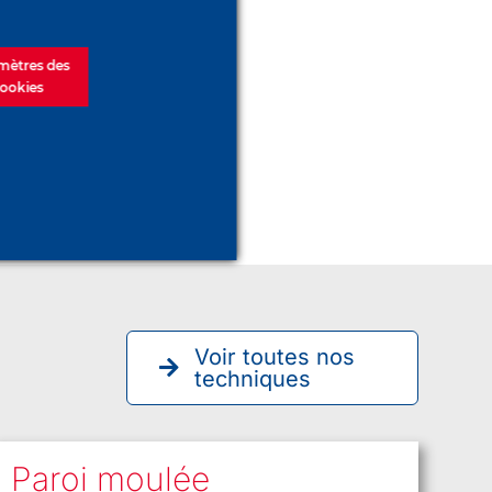
e
mètres des
ookies
Voir toutes nos
techniques
Paroi moulée