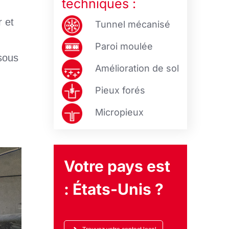
techniques :
 et
Tunnel mécanisé
Paroi moulée
 sous
Amélioration de sol
Pieux forés
Micropieux
Votre pays est
:
États-Unis
?