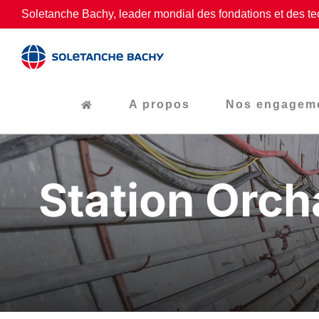
Passer
Soletanche Bachy, leader mondial des fondations et des te
au
contenu
A propos
Nos engagem
Station Orch