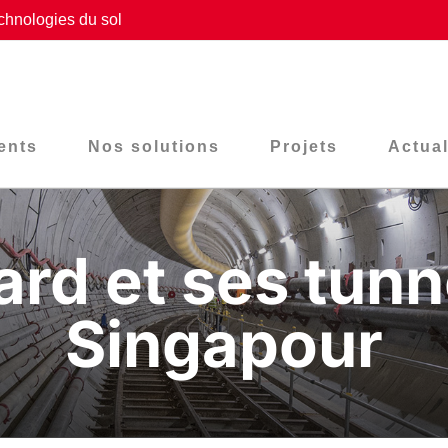
chnologies du sol
ents
Nos solutions
Projets
Actual
ard et ses tunn
Singapour