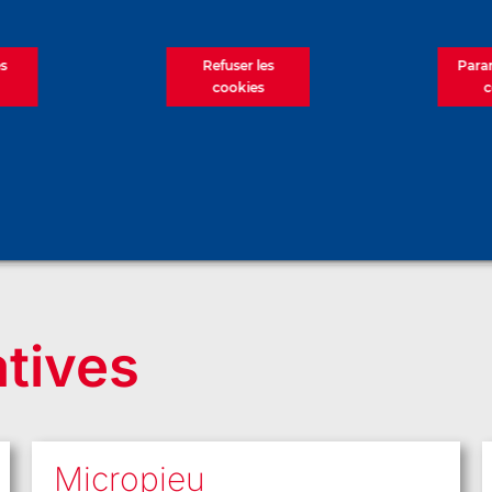
de parois
tunnels d
moulées,
840m
refends
es
Refuser les
Para
cookies
c
moulés et
barrettes
atives
Micropieu