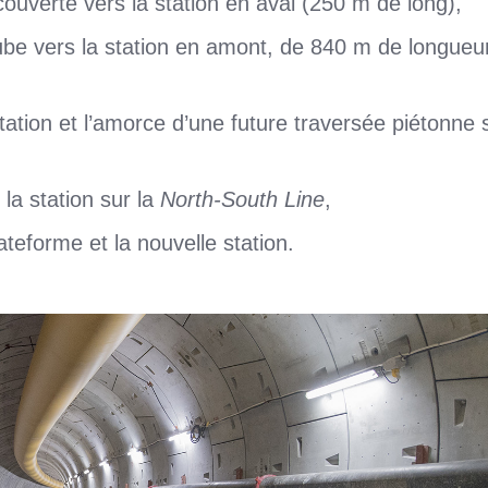
couverte vers la station en aval (250 m de long),
ube vers la station en amont, de 840 m de longueur
,
station et l’amorce d’une future traversée piétonne
la station sur la
North-South Line
,
ateforme et la nouvelle station.