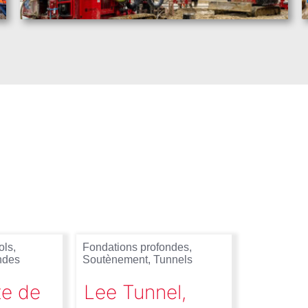
ols
,
Fondations profondes
,
ndes
Soutènement
,
Tunnels
te de
Lee Tunnel,