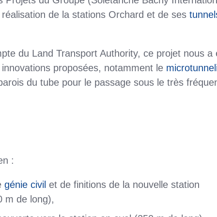
s Projets du Groupe (Soletanche Bachy Internation
e réalisation de la stations Orchard et de ses
tunnel
pte du Land Transport Authority, ce projet nous a 
les innovations proposées, notamment le
microtunnel
es parois du tube pour le passage sous le très fréque
en :
e
génie civil
et de finitions de la nouvelle station
0 m de long),