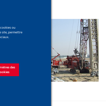
e cookies ou
e site, permettre
ociaux.
Al Raha Beach, Emirats
Arabes Unis
mètres des
ookies