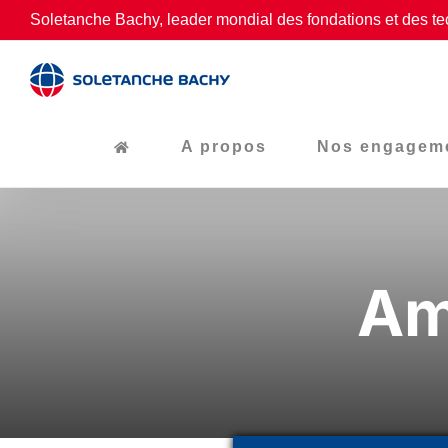
Passer
Soletanche Bachy, leader mondial des fondations et des te
au
contenu
A propos
Nos engagem
Am