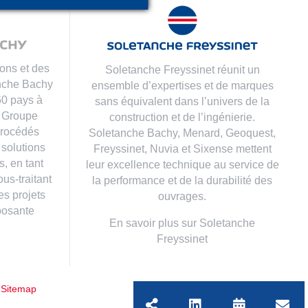
ons et des
Soletanche Freyssinet réunit un
anche Bachy
ensemble d’expertises et de marques
60 pays à
sans équivalent dans l’univers de la
e Groupe
construction et de l’ingénierie.
 procédés
Soletanche Bachy,
Menard
,
Geoquest
,
 solutions
Freyssinet
,
Nuvia
et
Sixense
mettent
, en tant
leur excellence technique au service de
us-traitant
la performance et de la durabilité des
es projets
ouvrages.
posante
En savoir plus sur Soletanche
Freyssinet
|
Sitemap