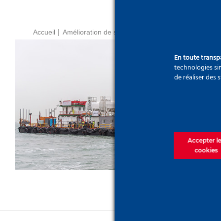
Accueil
Amélioration de sols
En toute trans
technologies sim
de réaliser des 
3ème piste de l’aéroport
international de Hong Kong,
Chine
Accepter l
cookies