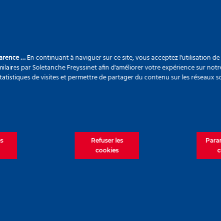
parence …
En continuant à naviguer sur ce site, vous acceptez l'utilisation d
ilaires par Soletanche Freyssinet afin d'améliorer votre expérience sur notr
statistiques de visites et permettre de partager du contenu sur les réseaux s
Palm Jebel Ali – phase 1,
Dubai, Emirats Arabes Unis
es
Refuser les
Para
cookies
c