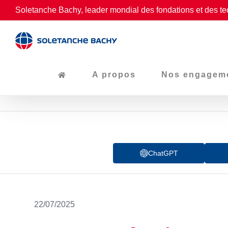
Passer
Soletanche Bachy, leader mondial des fondations et des te
au
contenu
A propos
Nos engagem
ChatGPT
22/07/2025