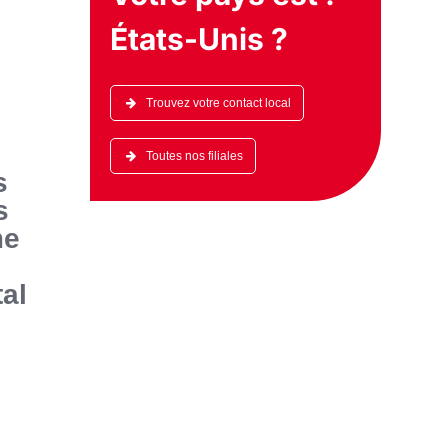
États-Unis
?
Trouvez votre contact local
Toutes nos filiales
s
s
me
tal