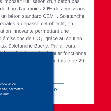
 imposait l’utilisation d’un béton bas
éduction d’au moins 29% des émissions
 un béton standard CEM I. Soletanche
ciales a dépassé cet objectif, en
ation innovante permettant une
s émissions de CO₂, grâce au soutien
aux Soletanche Bachy. Par ailleurs,
els mobilisés sur le chantier fonctionne
, avec une consommation totale de 29
e cookies ou
e site, permettre
ents environnementaux
ociaux.