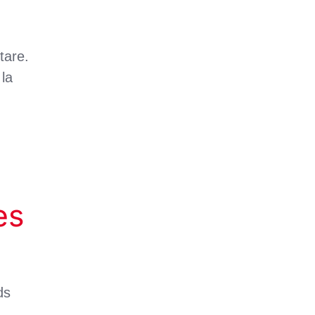
tare.
la
es
ds