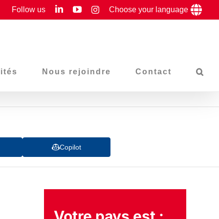
LinkedIn
YouTube
Follow us
Instagram
Choose your language
ités
Nous rejoindre
Contact
Copilot
Votre pays est :