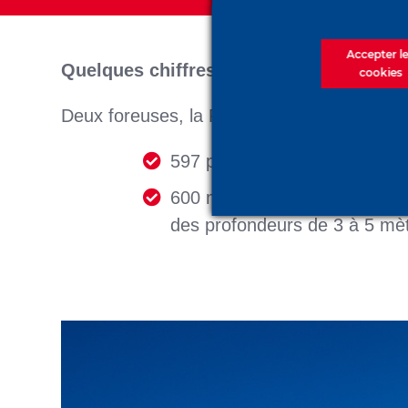
Accepter l
Quelques chiffres clés
cookies
Deux foreuses, la F3500 et la HR300, ont é
597 pieux de diamètres 520
600 m² de soutènement par pa
des profondeurs de 3 à 5 mè