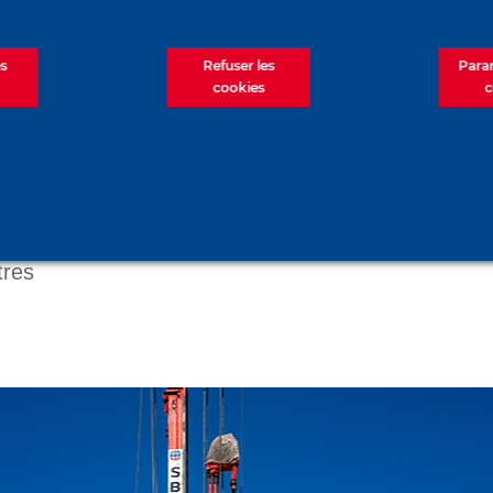
es
Refuser les
Para
cookies
c
té déployées pour réaliser :
 mm et 1020 mm
rois en pieux sécants et lutétienne autostables, 
tres