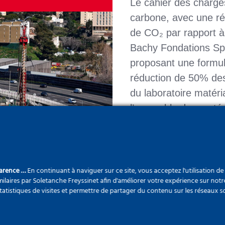
Le cahier des charges
carbone, avec une r
de CO₂ par rapport à
Bachy Fondations Spé
proposant une formul
réduction de 50% de
du laboratoire matéri
l’ensemble des matéri
au biocarburant HVO
200 litres.
parence …
En continuant à naviguer sur ce site, vous acceptez l'utilisation d
ilaires par Soletanche Freyssinet afin d'améliorer votre expérience sur notr
Nos engagem
statistiques de visites et permettre de partager du contenu sur les réseaux s