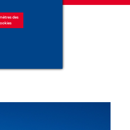
mètres des
ookies
sur