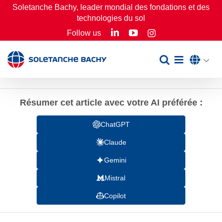
Passer
Soletanche Bachy, leader mondial des fondations et des
technologies du sol
au
LinkedIn
YouTube
Follow us
Instagram
contenu
Résumer cet article avec votre AI préférée :
ChatGPT
Claude
Gemini
Mistral
Copilot