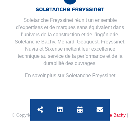
Soletanche Freyssinet réunit un ensemble
d’expertises et de marques sans équivalent dans
l’univers de la construction et de l’ingénierie.
Soletanche Bachy,
Menard
,
Geoquest
,
Freyssinet
,
Nuvia
et
Sixense
mettent leur excellence
technique au service de la performance et de la
durabilité des ouvrages.
En savoir plus sur Soletanche Freyssinet
© Copyright
2026 | All Rights Reserved
Soletanche Bachy
|
Legal mentions
|
Cookies policy
|
Terms of use
|
Privacy
policy
|
Accessibility
|
Sitemap