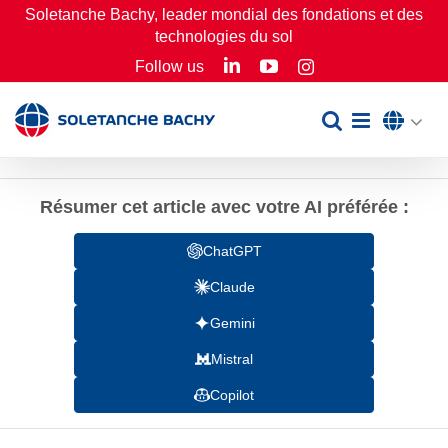
Passer
Soletanche Bachy, leader mondial des fondations et des
technologies du sol
au
LinkedIn
YouTube
Follow us
Instagram
contenu
Résumer cet article avec votre AI préférée :
ChatGPT
Claude
Gemini
Mistral
Copilot