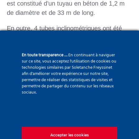
est constitué d’un tuyau en béton de 1,2 m
de diamètre et de 33 m de long.
En outre, 4 tubes inclinométriques ont été
installés pour surveiller le comportement de
la paroi moulée (avant, pendant et après les
En toute transparence …
En continuant à naviguer
travaux de dragage), permettant de
sur ce site, vous acceptez l'utilisation de cookies ou
confirmer le comportement structurel du mur.
technologies similaires par Soletanche Freyssinet
afin d'améliorer votre expérience sur notre site,
permettre de réaliser des statistiques de visites et
Les installations spéciales suivantes ont été
permettre de partager du contenu sur les réseaux
mises en place :
sociaux.
13 défenses d’accostage de 4,2 m de
haut et 2,25 m de large pour une
absorption d’énergie de 1 050 kNm
Accepter les cookies
13 bittes d’amarrage d’une capacité de