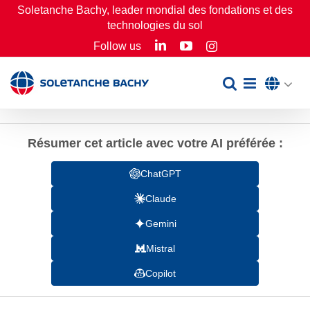
Passer
Soletanche Bachy, leader mondial des fondations et des
technologies du sol
au
LinkedIn
YouTube
Follow us
Instagram
contenu
Résumer cet article avec votre AI préférée :
ChatGPT
Claude
Gemini
Mistral
Copilot