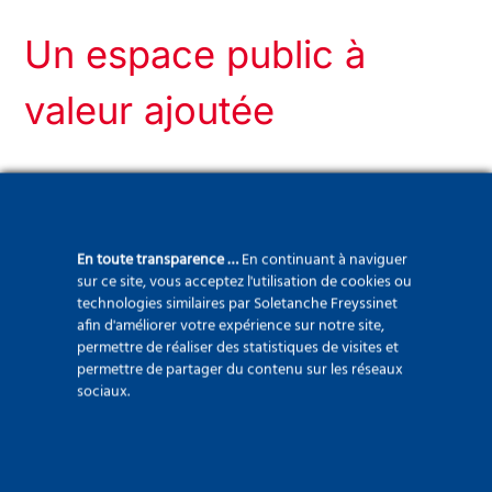
Un espace public à
valeur ajoutée
Ce réservoir n’est pas qu’un dispositif
En toute transparence …
En continuant à naviguer
technique : il s’intègre dans un projet global
sur ce site, vous acceptez l'utilisation de cookies ou
d’aménagement durable. Une fois les travaux
technologies similaires par Soletanche Freyssinet
afin d'améliorer votre expérience sur notre site,
terminés, la zone sera :
permettre de réaliser des statistiques de visites et
permettre de partager du contenu sur les réseaux
végétalisée et aménagée pour les loisirs
sociaux.
et la détente,
équipée d’un système de récupération