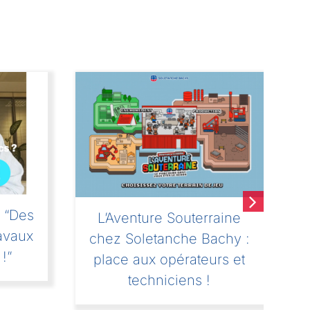
: “Des
L’Aventure Souterraine
M
avaux
chez Soletanche Bachy :
 !”
place aux opérateurs et
techniciens !