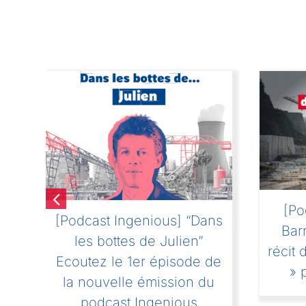
[Po
[Podcast Ingenious] “Dans
Bar
les bottes de Julien”
récit 
r
Ecoutez le 1er épisode de
» 
ie
la nouvelle émission du
podcast Ingenious