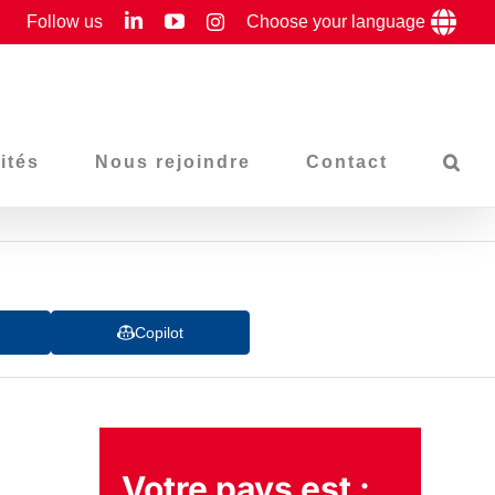
LinkedIn
YouTube
Follow us
Instagram
Choose your language
ités
Nous rejoindre
Contact
Copilot
Votre pays est :