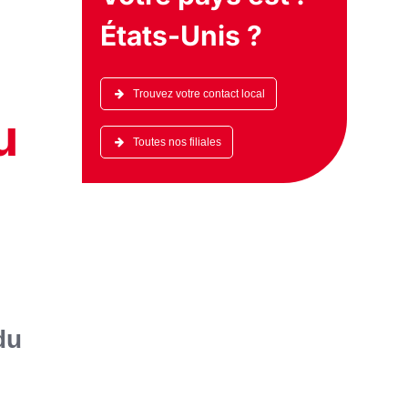
s
États-Unis
?
Trouvez votre contact local
u
Toutes nos filiales
du