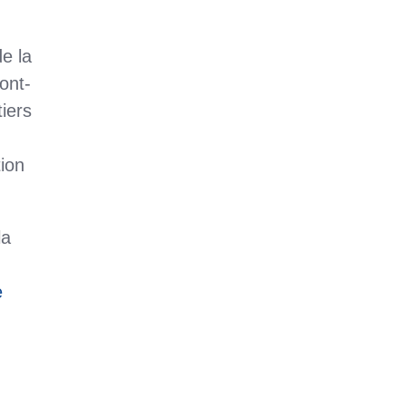
de la
ont-
tiers
ion
la
e