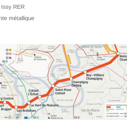
t Issy RER
nte métallique