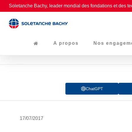
Passer
Soletanche Bachy, leader mondial des fondations et des te
au
contenu
A propos
Nos engagem
ChatGPT
17/07/2017