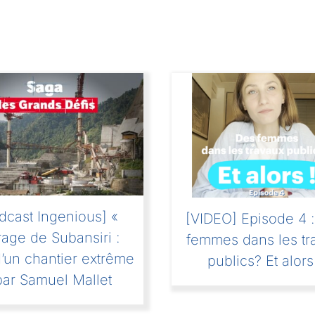
dcast Ingenious] «
[VIDEO] Episode 4 
rage de Subansiri :
femmes dans les tr
d’un chantier extrême
publics? Et alors
par Samuel Mallet