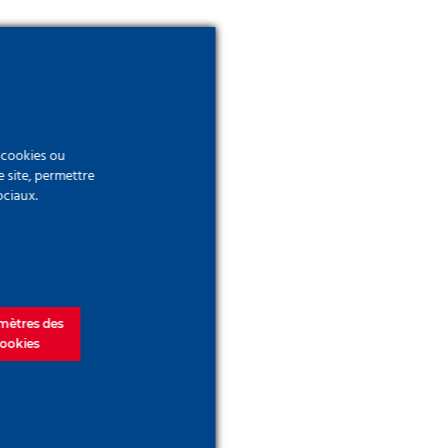
e cookies ou
e site, permettre
ociaux.
-
mètres des
ookies