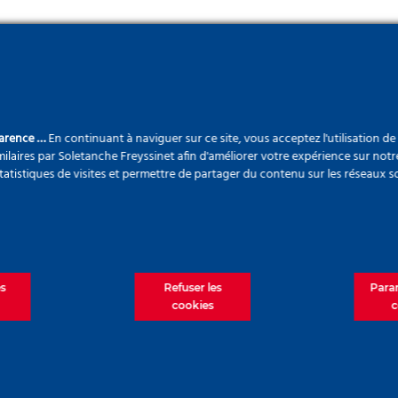
igne 15 Sud
parence …
En continuant à naviguer sur ce site, vous acceptez l'utilisation d
ilaires par Soletanche Freyssinet afin d'améliorer votre expérience sur notr
statistiques de visites et permettre de partager du contenu sur les réseaux s
ondance avec un RER, un métro ou un tramway
és et 455 000 emplois
 4 départements : le Val-de-Marne, les Hauts-de
t la Seine-et-Marne
es
Refuser les
Para
cookies
c