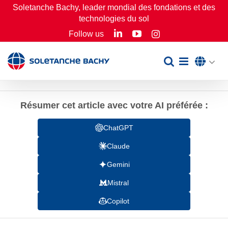
Passer
Soletanche Bachy, leader mondial des fondations et des
technologies du sol
au
LinkedIn
YouTube
Follow us
Instagram
contenu
Résumer cet article avec votre AI préférée :
ChatGPT
Claude
Gemini
Mistral
Copilot