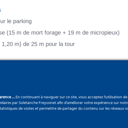
s
ur le parking
e (15 m de mort forage + 19 m de micropieux)
 1,20 m) de 25 m pour la tour
i en septembre 2019, le matériel (2 ateliers parois
vera à partir de janvier 2020 pour deux années de
parence …
En continuant à naviguer sur ce site, vous acceptez l'utilisation d
ilaires par Soletanche Freyssinet afin d'améliorer votre expérience sur notr
statistiques de visites et permettre de partager du contenu sur les réseaux s