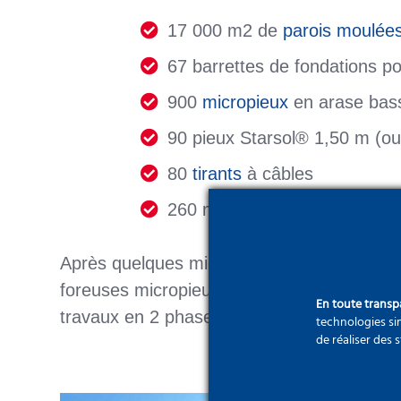
17 000 m2 de
parois moulée
67 barrettes de fondations po
900
micropieux
en arase bass
90 pieux Starsol® 1,50 m (ou
80
tirants
à câbles
260 m3 d’
injection
Après quelques micropieux et tirants d’essa
foreuses micropieux, 1 foreuse pieux) arri
En toute trans
travaux en 2 phases.
technologies sim
de réaliser des 