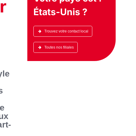
r
États-Unis
?
Trouvez votre contact local
Toutes nos filiales
yle
s
de
aux
rt-