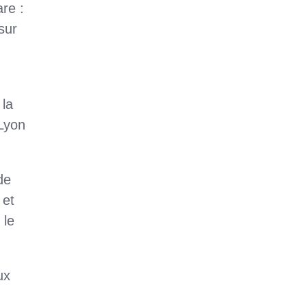
are :
sur
 la
 Lyon
de
 et
 le
ux