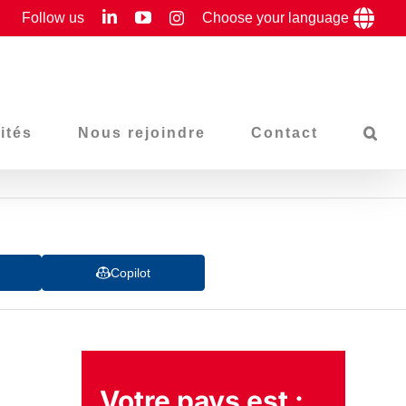
LinkedIn
YouTube
Follow us
Instagram
Choose your language
ités
Nous rejoindre
Contact
Copilot
Votre pays est :