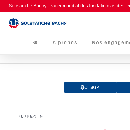
Passer
Soletanche Bachy, leader mondial des fondations et des te
au
contenu
A propos
Nos engagem
ChatGPT
03/10/2019