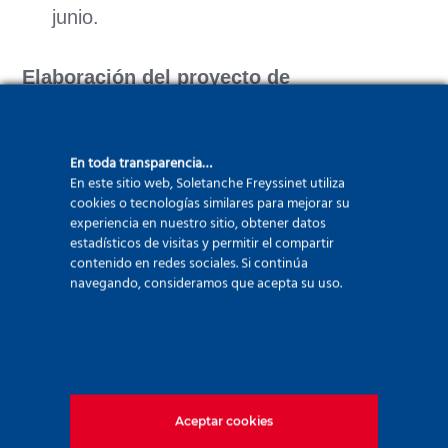
junio.
Elaboración del proyecto de
modernización de la estación:
DWAA Architekci
En toda transparencia…
Inversores:
PKP Polskie Linie Kolejowe y
En este sitio web, Soletanche Freyssinet utiliza
Tramwaje Warszawskie
cookies o tecnologías similares para mejorar su
experiencia en nuestro sitio, obtener datos
Empresa general:
Budimex SA
estadísticos de visitas y permitir el compartir
Diseño y realización de los trabajos
contenido en redes sociales. Si continúa
navegando, consideramos que acepta su uso.
especiales de cimentación:
Soletanche Polska
Aceptar cookies