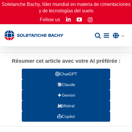
Skip
Soletanche Bachy, líder mundial en materia de cimentaciones
y de tecnologías del suelo
to
LinkedIn
YouTube
Follow us
Instagram
content
Résumer cet article avec votre AI préférée :
ChatGPT
Claude
Gemini
Mistral
Copilot