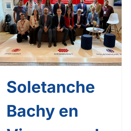
Soletanche Bachy en Viena
para la conferencia ICSMGE
2026
Soletanche
Bachy en