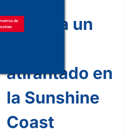
entrega un
metros de
ookies
hito
atirantado en
la Sunshine
Coast