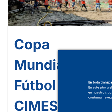
Azteca en Mexico
Copa
Mundial de
Fútbol 2026:
En toda transp
En este sitio we
en nuestro sitio
continúa naveg
CIMESA