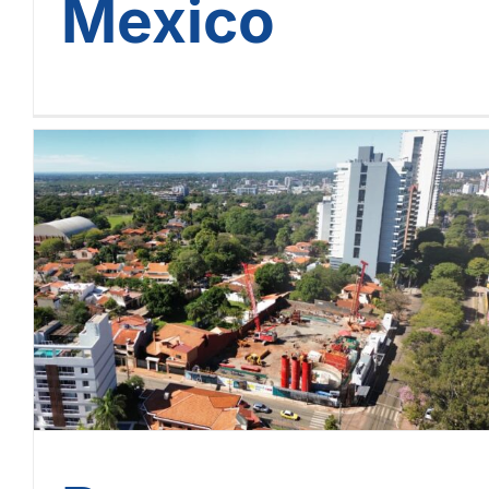
Mexico
Petra Imperiale: un nuevo
ícono de Asunción,
cimentado por Soletanche
Bachy Paraguay