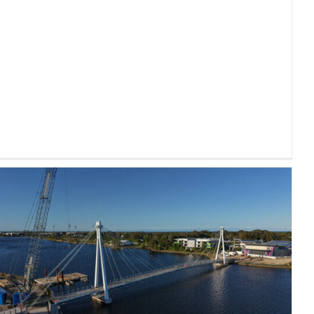
Puente Peatonal de Birtinya:
Brady Marine & Civil entrega
un hito atirantado en la
Sunshine Coast