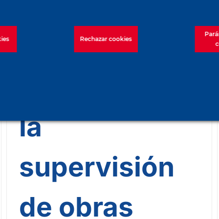
de los
estudios de
Pará
ies
Rechazar cookies
c
proyectos a
la
supervisión
de obras