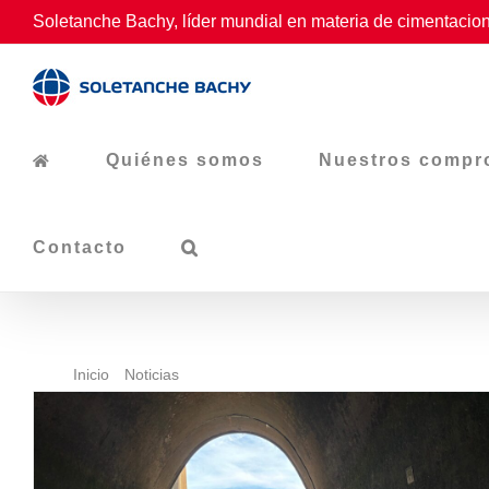
Skip
Soletanche Bachy, líder mundial en materia de cimentacion
to
content
Quiénes somos
Nuestros compr
Contacto
Inicio
Noticias