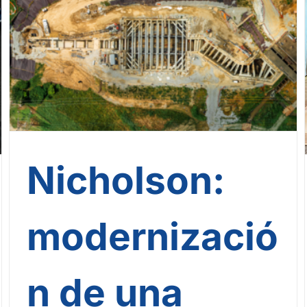
Nicholson: modernización de
una estación de bombeo en
Louisville
Nicholson:
modernizació
n de una