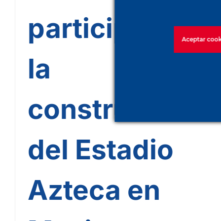
participó en
Aceptar cook
la
construcción
del Estadio
Azteca en