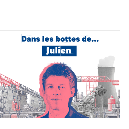
[Podcast Ingenious] “En los
zapatos de Julien” Escucha
el primer episodio del nuevo
programa del podcast
Ingenious