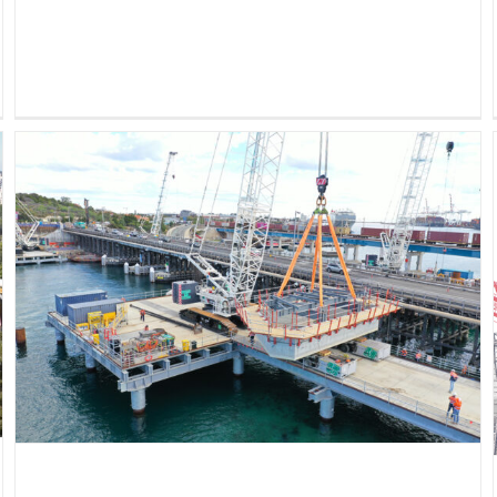
Swan River Crossings: Brady
Marine & Civil afronta el
desafío del primer puente
extradosado de Australia