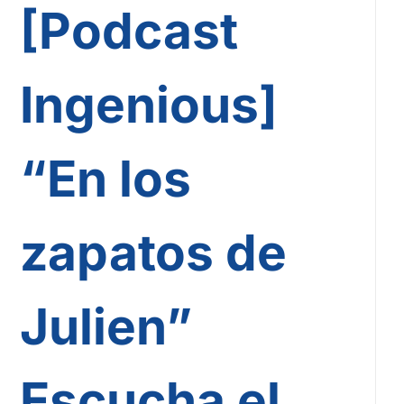
[Podcast
Ingenious]
“En los
zapatos de
Julien”
Escucha el