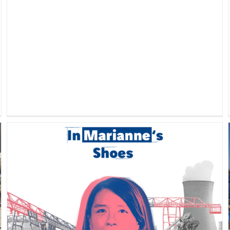
[Podcast Ingenious] En los
zapatos de Marianne: de los
estudios de proyectos a la
supervisión de obras