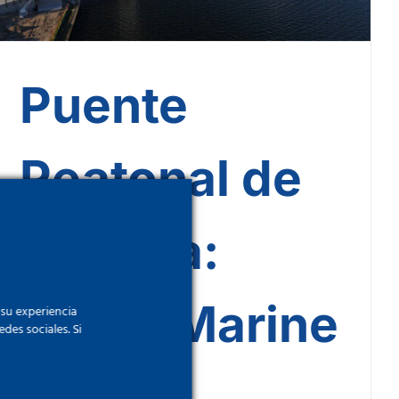
Puente
Peatonal de
Birtinya:
Brady Marine
 su experiencia
des sociales. Si
& Civil