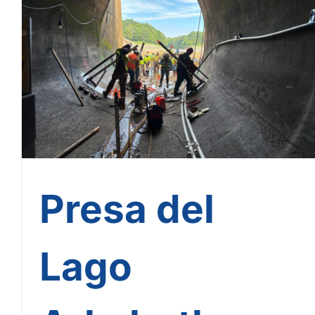
Presa del Lago Arkabutla:
Nicholson Construction
completa trabajos críticos de
estabilización
Presa del
Lago