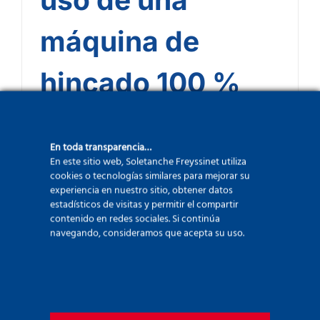
máquina de
hincado 100 %
eléctrica, ¡una
En toda transparencia…
primicia en el
En este sitio web, Soletanche Freyssinet utiliza
cookies o tecnologías similares para mejorar su
experiencia en nuestro sitio, obtener datos
Reino Unido!
estadísticos de visitas y permitir el compartir
contenido en redes sociales. Si continúa
navegando, consideramos que acepta su uso.
¡Los equipos de Brady