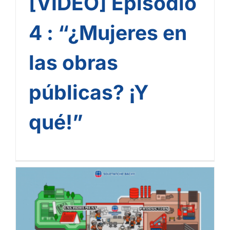
[VIDEO] Episodio
4 : “¿Mujeres en
las obras
públicas? ¡Y
qué!”
La aventura subterránea
en Soletanche Bachy: ¡es