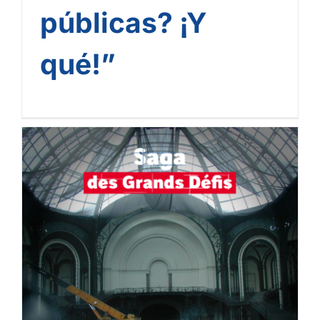
públicas? ¡Y
qué!”
[Podcast Ingenious] «En
las entrañas del Grand
Palais: misión estabilidad»