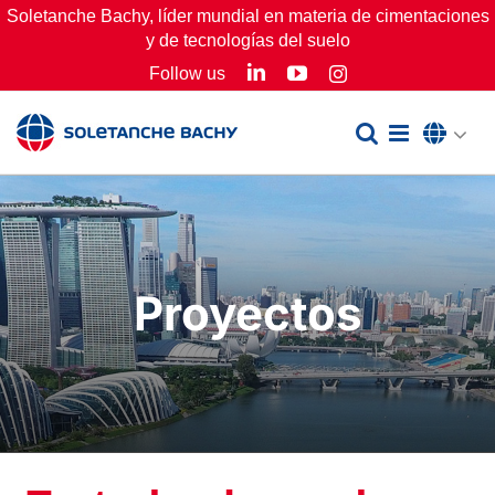
Skip
Soletanche Bachy, líder mundial en materia de cimentaciones
y de tecnologías del suelo
to
LinkedIn
YouTube
Follow us
Instagram
content
Proyectos