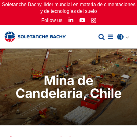
Skip
Soletanche Bachy, líder mundial en materia de cimentaciones
y de tecnologías del suelo
to
LinkedIn
YouTube
Follow us
Instagram
content
Mina de
Candelaria, Chile