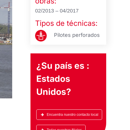
obras:
02/2013 – 04/2017
Tipos de técnicas:
Pilotes perforados
¿Su país es :
Estados
Unidos
?
Encuentra nuestro contacto local