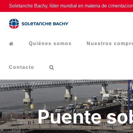
Skip
Soletanche Bachy, líder mundial en materia de cimentacion
to
content
Quiénes somos
Nuestros compr
Contacto
Puente sob