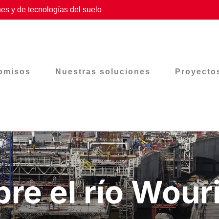
es y de tecnologías del suelo
omisos
Nuestras soluciones
Proyecto
re el río Wou