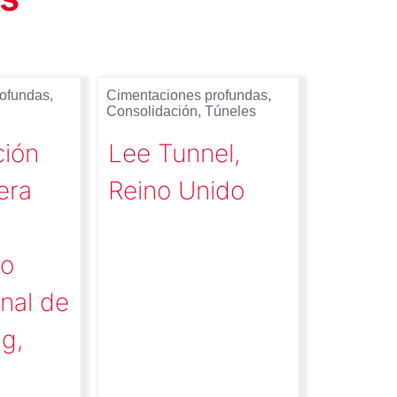
rofundas
,
Cimentaciones profundas
,
Consolidación
,
Túneles
ción
Lee Tunnel,
era
Reino Unido
to
onal de
g,