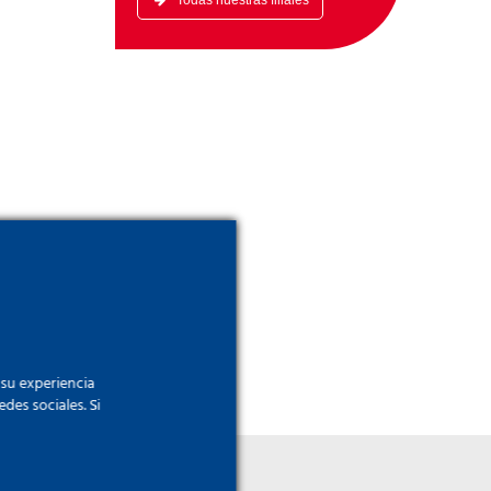
Todas nuestras filiales
e
tro
 su experiencia
des sociales. Si