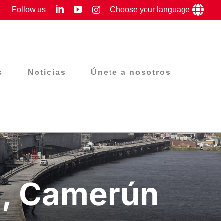
LinkedIn
YouTube
Follow us
Instagram
Choose your language
s
Noticias
Únete a nosotros
ri, Camerún