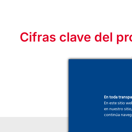
Cifras clave del p
d
En toda transp
En este sitio we
en nuestro sitio
continúa naveg