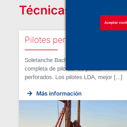
Técnicas relativas
Aceptar cook
Pilotes perforados (LDA)
Soletanche Bachy presenta su línea
completa de pilotes: los pilotes
perforados. Los pilotes LDA, mejor [...]
Más información