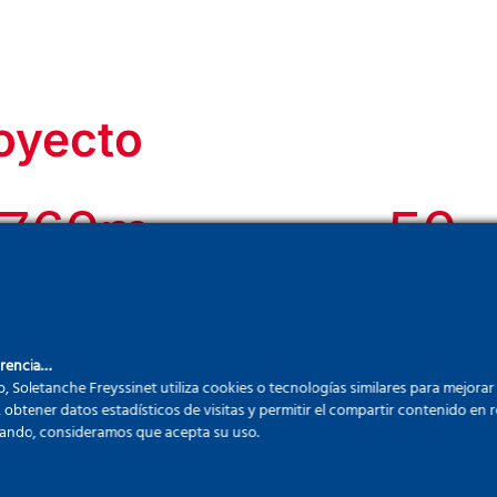
royecto
760
m
50
e longitud
pilotes d
gran diáme
arencia…
b, Soletanche Freyssinet utiliza cookies o tecnologías similares para mejorar
, obtener datos estadísticos de visitas y permitir el compartir contenido en re
ando, consideramos que acepta su uso.