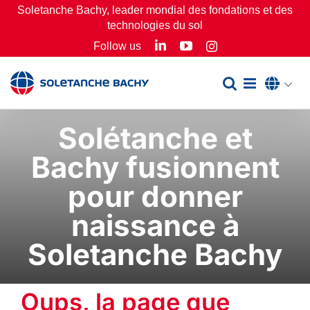
Passer
Soletanche Bachy, leader mondial des fondations et des
technologies du sol
au
LinkedIn
YouTube
Follow us
Instagram
contenu
Solétanche et
Bachy fusionnent
pour donner
naissance à
Soletanche Bachy
Oups, la page que