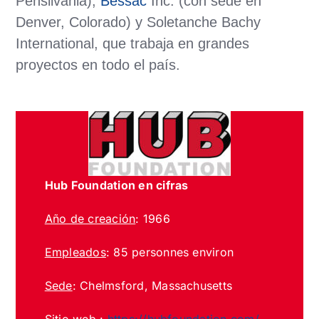
Pensilvania),
Bessac
Inc. (con sede en
Denver, Colorado) y Soletanche Bachy
International, que trabaja en grandes
proyectos en todo el país.
Hub Foundation en cifras
Año de creación
: 1966
Empleados
: 85 personnes environ
Sede
: Chelmsford, Massachusetts