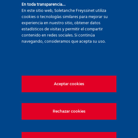
competencia. Soletanche Bachy aporta recursos
En toda transparencia…
En este sitio web, Soletanche Freyssinet utiliza
complementarios, tecnologías de vanguardia y
cookies o tecnologías similares para mejorar su
una visión compartida de la excelencia, lo que
experiencia en nuestro sitio, obtener datos
estadísticos de visitas y permitir el compartir
hace que esta asociación encaje de forma
contenido en redes sociales. Si continúa
natural.»
navegando, consideramos que acepta su uso.
Aceptar cookies
Rechazar cookies