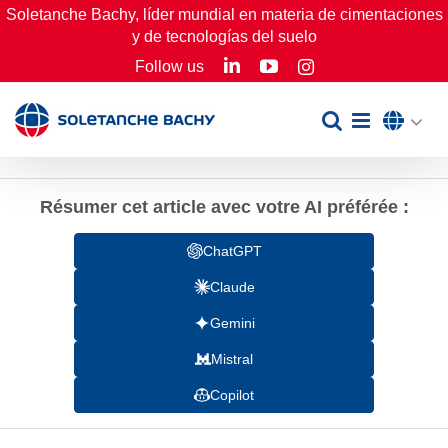
Skip
Soletanche Bachy, líder mundial en materia de cimentaciones
y de tecnologías del suelo
to
LinkedIn
YouTube
Follow us
Instagram
content
Résumer cet article avec votre AI préférée :
ChatGPT
Claude
Gemini
Mistral
Copilot