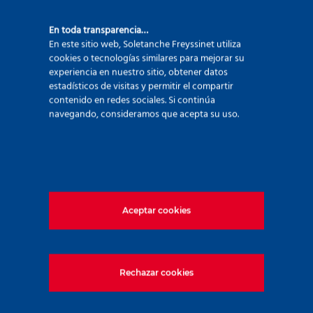
Cada trabajo en un nuevo muelle aporta un
En toda transparencia…
nuevo factor de innovación que incrementa
En este sitio web, Soletanche Freyssinet utiliza
cookies o tecnologías similares para mejorar su
nuestra eficacia. En este caso fue el diseño
experiencia en nuestro sitio, obtener datos
de vigas transversales prefabricadas que
estadísticos de visitas y permitir el compartir
contenido en redes sociales. Si continúa
integraban el elemento en voladizo de
navegando, consideramos que acepta su uso.
soporte de la defensa con una reservación
en la posición del pilote para fundir el nudo
con concreto. El diseño del muelle sin viga
longitudinal fue el factor desencadenante de
este avance que permitió reducir
Aceptar cookies
significativamente el tiempo de ejecución de
las obras.
Rechazar cookies
Una vez más, el cliente quedó totalmente
satisfecho con nuestro trabajo. En cinco