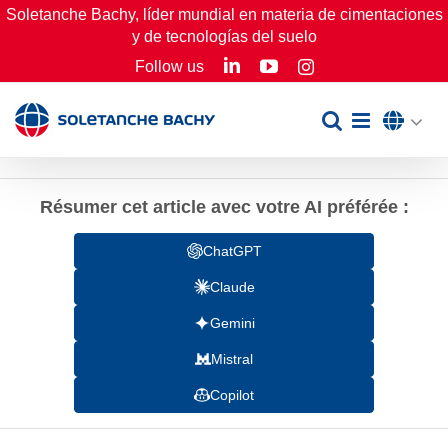
Skip
Soletanche Bachy, líder mundial en materia de cimentaciones
y de tecnologías del suelo
to
LinkedIn
YouTube
Follow us
Instagram
content
Résumer cet article avec votre AI préférée :
ChatGPT
Claude
Gemini
Mistral
Copilot