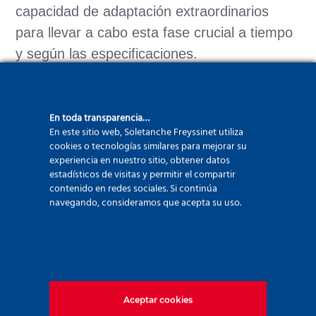
capacidad de adaptación extraordinarios
para llevar a cabo esta fase crucial a tiempo
y según las especificaciones.
En toda transparencia…
En este sitio web, Soletanche Freyssinet utiliza
cookies o tecnologías similares para mejorar su
Compartir esta noticia
experiencia en nuestro sitio, obtener datos
estadísticos de visitas y permitir el compartir
contenido en redes sociales. Si continúa
navegando, consideramos que acepta su uso.
LinkedIn
Facebook
Twitter
WhatsApp
Email
Print
Aceptar cookies