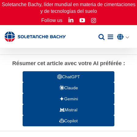
Skip
Soletanche Bachy, líder mundial en materia de cimentaciones
y de tecnologías del suelo
to
LinkedIn
YouTube
Follow us
Instagram
content
Résumer cet article avec votre AI préférée :
ChatGPT
Claude
Gemini
Mistral
Copilot