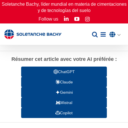
Skip
Soletanche Bachy, líder mundial en materia de cimentaciones
y de tecnologías del suelo
to
LinkedIn
YouTube
Follow us
Instagram
content
Résumer cet article avec votre AI préférée :
ChatGPT
Claude
Gemini
Mistral
Copilot