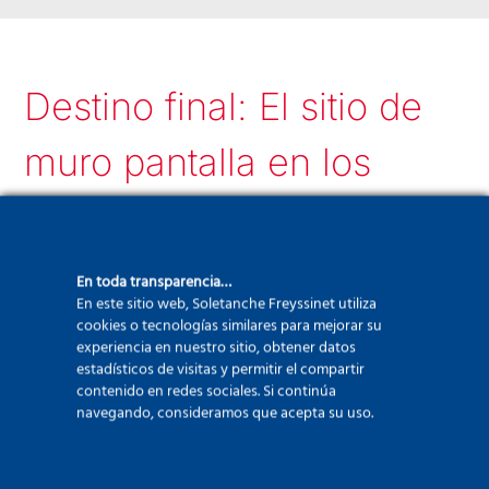
Destino final: El sitio de
muro pantalla en los
Estados Unidos
Una vez finalizado el embarque de los
En toda transparencia…
tráileres, el barco puso rumbo al destino
En este sitio web, Soletanche Freyssinet utiliza
cookies o tecnologías similares para mejorar su
final, el puerto de Savannah, al sur de los
experiencia en nuestro sitio, obtener datos
Estados Unidos. “
Teníamos que hacer frente
estadísticos de visitas y permitir el compartir
contenido en redes sociales. Si continúa
a los riesgos de los transportes marítimos:
navegando, consideramos que acepta su uso.
los buques se paran en otros puertos antes
de llegar a Savannah, sobre todo en Nueva