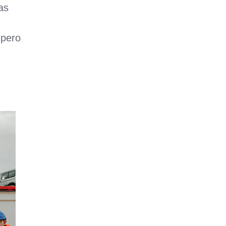
as
 pero