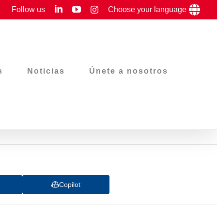
LinkedIn
YouTube
Follow us
Instagram
Choose your language
s
Noticias
Únete a nosotros
Copilot