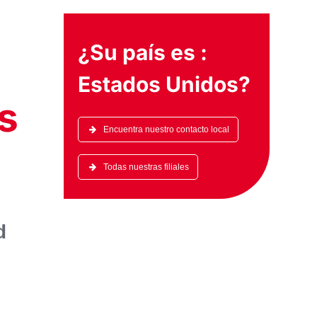
¿Su país es :
Estados Unidos
?
s
Encuentra nuestro contacto local
Todas nuestras filiales
d
e