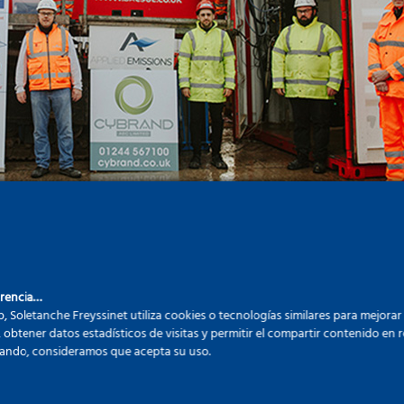
arencia…
b, Soletanche Freyssinet utiliza cookies o tecnologías similares para mejorar
, obtener datos estadísticos de visitas y permitir el compartir contenido en re
ando, consideramos que acepta su uso.
otoño de 2020, se invitó a Applied Emissions a la p
urscough (Lancashire) para llevar a cabo sus