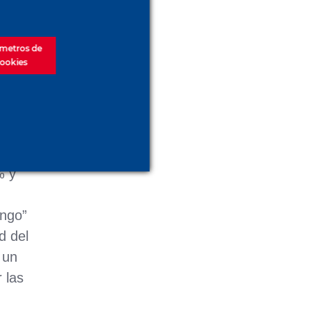
as
metros de
ookies
que
do
óxido
% y
ongo”
d del
 un
 las