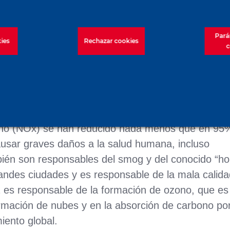
 el Energy Saving Trust. La evaluación de Applied
confirmó que el DPF y el sistema RCS redujeron l
Pará
sistema de postratamiento instalado en la máquina
ies
Rechazar cookies
c
a vida útil de la máquina en Reino Unido, con lo 
tuir la perforadora y llevarla a otra parte del mun
nte, se han reducido las emisiones nocivas: el di
geno (NOx) se han reducido nada menos que en 95
sar graves daños a la salud humana, incluso
ién son responsables del smog y del conocido “h
ndes ciudades y es responsable de la mala calida
O2 es responsable de la formación de ozono, que es
ormación de nubes y en la absorción de carbono por
iento global.