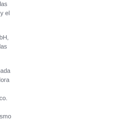
las
y el
mbH,
las
pada
dora
co.
mismo