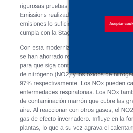
rigurosas pruebas según lo establecido por
Emissions realizada en diciembre de 2020 
emisiones lo suficiente como para que el 
Aceptar cook
cumpla con la Stage V.
Con esta modernización, se ha prolongado l
se han ahorrado recursos. En lugar de susti
para que siga contaminando el medio ambie
de nitrógeno (NO2) y los óxidos de nitró
97% respectivamente. Los NOx pueden cau
enfermedades respiratorias. Los NOx tamb
de contaminación marrón que cubre las gra
aire. Al reaccionar con otros gases, el N
gas de efecto invernadero. Influye en la f
plantas, lo que a su vez agrava el calentam