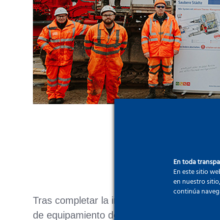
En toda transp
En este sitio we
en nuestro sitio
continúa naveg
Tras completar la instalación a finales del 
de equipamiento de Bachy Soletanche en B