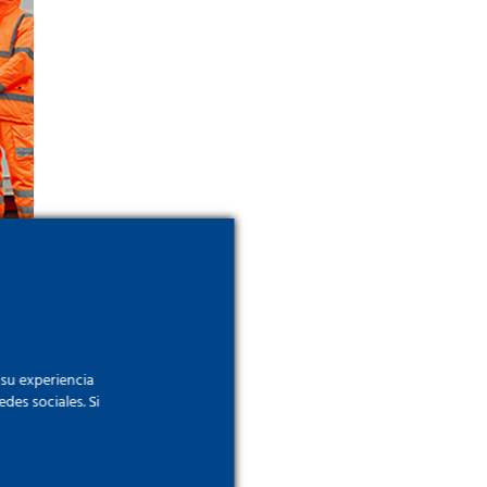
 su experiencia
des sociales. Si
lanta