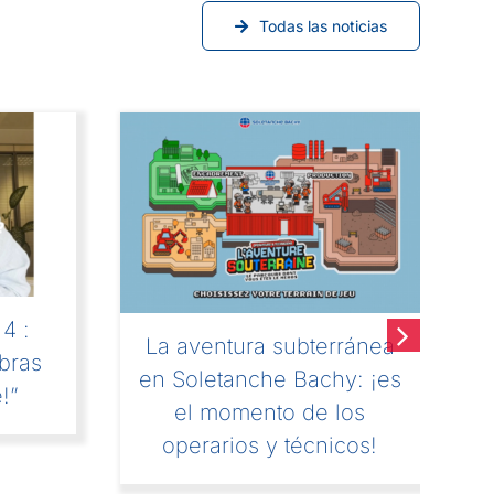
Todas las noticias
4 :
La aventura subterránea
bras
en Soletanche Bachy: ¡es
!”
c
el momento de los
operarios y técnicos!