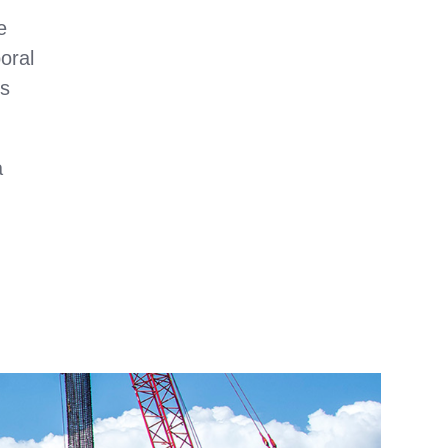
e
oral
es
a