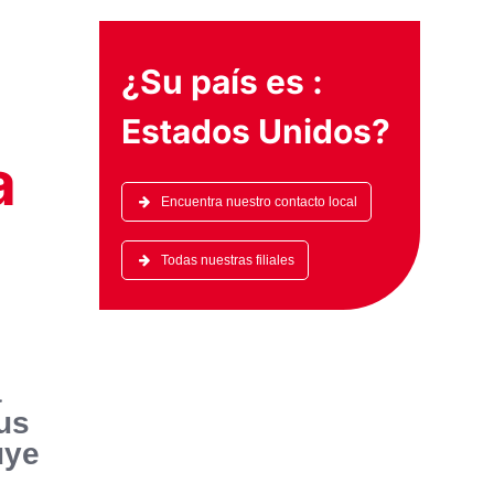
¿Su país es :
Estados Unidos
?
a
Encuentra nuestro contacto local
Todas nuestras filiales
a
us
uye