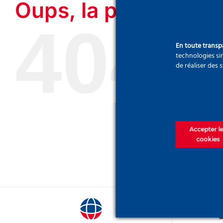
Oups, la page que v
404
En toute trans
technologies sim
de réaliser des 
Accepter l
cookies