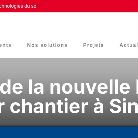
chnologies du sol
ents
Nos solutions
Projets
Actual
 de la nouvelle
 chantier à Si