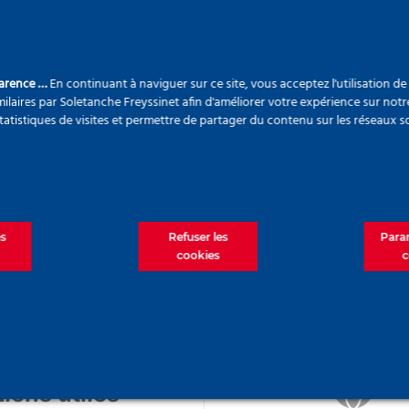
ous recherchez n'exist
Liens utiles
R
parence …
En continuant à naviguer sur ce site, vous acceptez l'utilisation d
ilaires par Soletanche Freyssinet afin d'améliorer votre expérience sur notr
W
statistiques de visites et permettre de partager du contenu sur les réseaux s
Accueil
A propos
Vo
Nos engagements
? 
Nos solutions
ci
es
Refuser les
Para
Projets
Re
cookies
c
Actualités
Nous rejoindre
Contact
Liens utiles