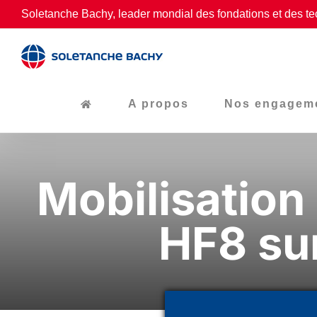
Passer
Soletanche Bachy, leader mondial des fondations et des te
au
contenu
A propos
Nos engagem
Mobilisation
HF8 sur