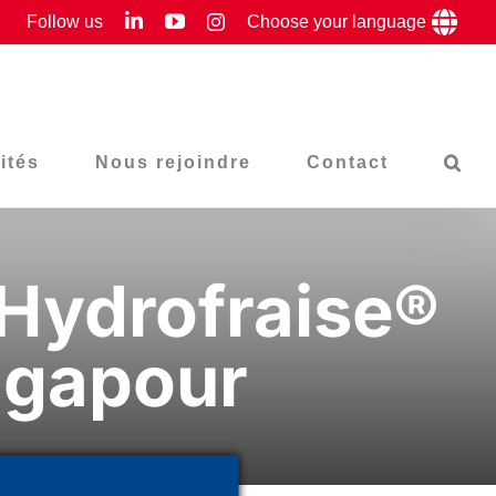
LinkedIn
YouTube
Follow us
Instagram
Choose your language
ités
Nous rejoindre
Contact
 Hydrofraise®
ngapour