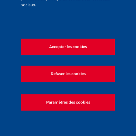
sociaux.
Aéroports
Accepter les cookies
Refuser les cookies
Ouvrages ferroviaires
Paramètres des cookies