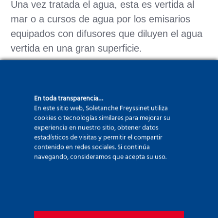
Una vez tratada el agua, esta es vertida al
mar o a cursos de agua por los emisarios
equipados con difusores que diluyen el agua
vertida en una gran superficie.
En Rabat, Marruecos, los equipos de
Solsif
y
Bessac aplicaron toda su experiencia en la
En toda transparencia…
construcción de un sistema de vertido en el
En este sitio web, Soletanche Freyssinet utiliza
mar mediante la realización de un emisario
cookies o tecnologías similares para mejorar su
experiencia en nuestro sitio, obtener datos
que incluía:
estadísticos de visitas y permitir el compartir
contenido en redes sociales. Si continúa
Un pozo de 12 m de diámetro
y 22 m
navegando, consideramos que acepta su uso.
de profundidad, realizado según el
método tradicional en la roca con la
protección de una
inyección
(faldón y
tapón).