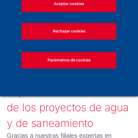
Aceptar cookies
Un túnel de 800 m, realizado con
microtuneladora con presión de lodo,
de 2,6 metros de diámetro, con
Rechazar cookies
amerizaje.
3
Un hoyo de 300 000 m
en el mar
mediante excavación en roca, por carga
Parámetros de cookies
hueca.
Experiencia al servicio
de los proyectos de agua
y de saneamiento
Gracias a nuestras filiales expertas en