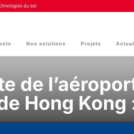
chnologies du sol
ents
Nos solutions
Projets
Actual
te de l’aéroport
de Hong Kong 