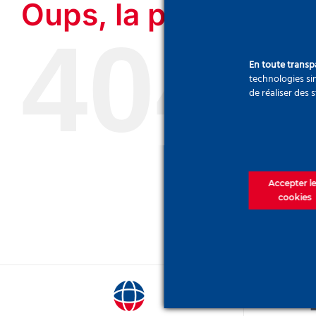
Oups, la page que v
404
En toute trans
technologies sim
de réaliser des 
Accepter l
cookies