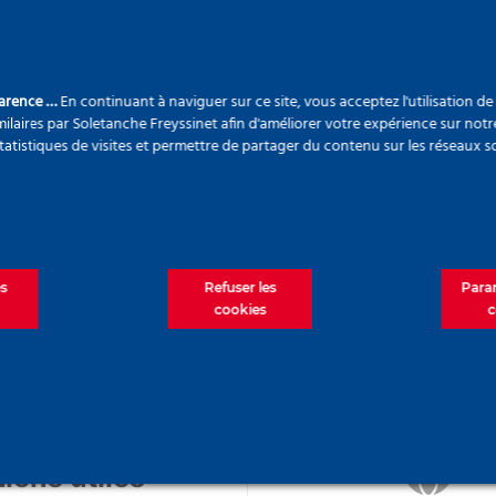
ous recherchez n'exist
Liens utiles
R
parence …
En continuant à naviguer sur ce site, vous acceptez l'utilisation d
ilaires par Soletanche Freyssinet afin d'améliorer votre expérience sur notr
W
statistiques de visites et permettre de partager du contenu sur les réseaux s
Accueil
A propos
Vo
Nos engagements
? 
Nos solutions
ci
es
Refuser les
Para
Projets
Re
cookies
c
Actualités
Nous rejoindre
Contact
Liens utiles