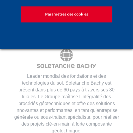
Contact
Paramètres des cookies
Leader mondial des fondations et des
technologies du sol, Soletanche Bachy est
présent dans plus de 60 pays à travers ses 80
filiales. Le Groupe maîtrise l'intégralité des
procédés géotechniques et offre des solutions
innovantes et performantes, en tant qu'entreprise
générale ou sous-traitant spécialiste, pour réaliser
des projets clé-en-main à forte composante
géotechnique.