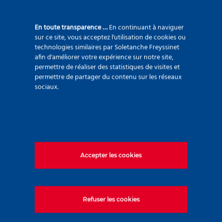
92500 Rueil Malmaison – France
+33 (0)1 47 76 42 62
En toute transparence …
En continuant à naviguer
sur ce site, vous acceptez l'utilisation de cookies ou
www.soletanche-bachy.com
technologies similaires par Soletanche Freyssinet
afin d'améliorer votre expérience sur notre site,
permettre de réaliser des statistiques de visites et
permettre de partager du contenu sur les réseaux
sociaux.
Liens utiles
Accepter les cookies
Marchés
Techniques
Projets
Environnement
Refuser les cookies
Innovation
Nous rejoindre