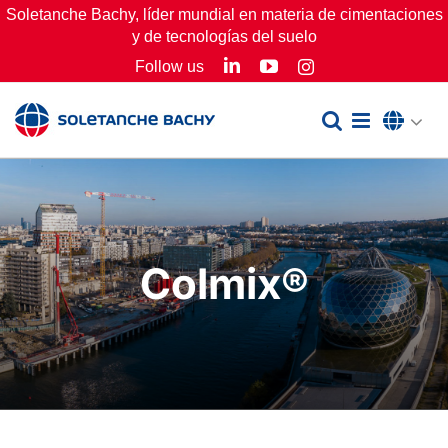
Skip
Soletanche Bachy, líder mundial en materia de cimentaciones
y de tecnologías del suelo
to
LinkedIn
YouTube
Follow us
Instagram
content
Colmix®