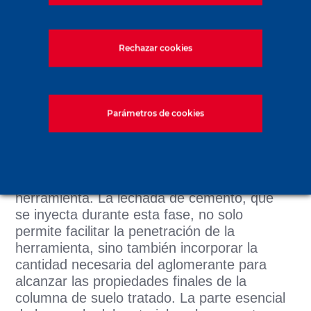
¿Cómo se realiza el
proceso Colmix®?
Rechazar cookies
La herramienta simple puede utilizarse con
cualquier máquina de pilotaje con potencia
suficiente. Las herramientas múltiples
Parámetros de cookies
requieren máquinas equipadas con un
cabezal de rotación especial.
Durante la fase de perforación, el suelo se
va desestructurando por el paso de la
herramienta. La lechada de cemento, que
se inyecta durante esta fase, no solo
permite facilitar la penetración de la
herramienta, sino también incorporar la
cantidad necesaria del aglomerante para
alcanzar las propiedades finales de la
columna de suelo tratado. La parte esencial