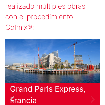
realizado múltiples obras
con el procedimiento
Colmix®:
Turkmenbashi
Seaport, Turkmenistán