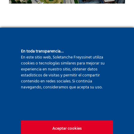
En toda transparencia…
En este sitio web, Soletanche Freyssinet utiliza
cookies o tecnologías similares para mejorar su
experiencia en nuestro sitio, obtener datos
280 avenue Napoléon Bonaparte
estadísticos de visitas y permitir el compartir
92500 Rueil Malmaison – France
contenido en redes sociales. Si continúa
navegando, consideramos que acepta su uso.
+33 (0)1 47 76 42 62
www.soletanche-bachy.com
Aceptar cookies