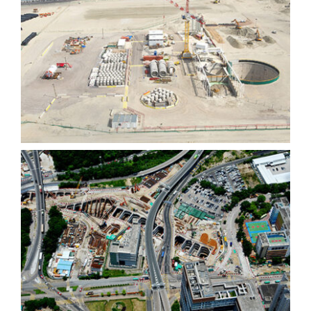
Terminal de GNL de
Dunkerque, Francia
Express Rail Link (XRL),
Hong Kong