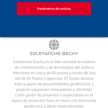
Contacto
Parámetros de cookies
Soletanche Bachy es el líder mundial en materia
de cimentaciones y de tecnologías del suelo e
interviene en cerca de 60 países a través de una
red de 80 filiales y agencias. El Grupo domina
toda la gama de procedimientos geotécnicos y
propone soluciones innovadoras y eficientes
como gestor de proyectos o especialista en el
marco de proyectos llave en mano con dominante
geotécnica u obras especializadas.