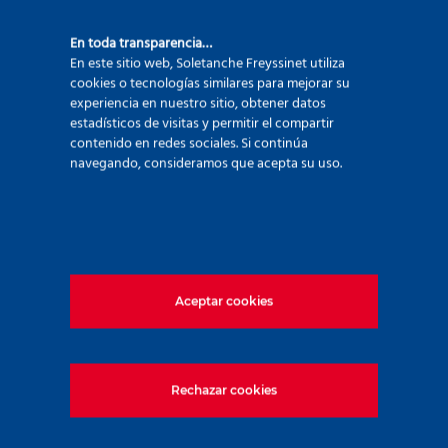
92500 Rueil Malmaison – France
En toda transparencia…
+33 (0)1 47 76 42 62
En este sitio web, Soletanche Freyssinet utiliza
www.soletanche-bachy.com
cookies o tecnologías similares para mejorar su
experiencia en nuestro sitio, obtener datos
estadísticos de visitas y permitir el compartir
contenido en redes sociales. Si continúa
navegando, consideramos que acepta su uso.
Enlaces útiles
Aceptar cookies
Mercados
Técnicas
Proyectos
Medio ambiente
Rechazar cookies
Innovación
Únete a nosotros