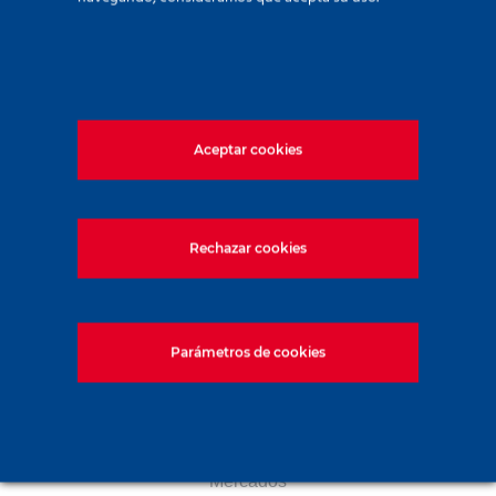
280 avenue Napoléon Bonaparte
92500 Rueil Malmaison – France
Aceptar cookies
+33 (0)1 47 76 42 62
www.soletanche-bachy.com
Rechazar cookies
Parámetros de cookies
Enlaces útiles
Mercados