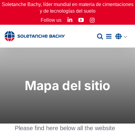
Skip
Soletanche Bachy, líder mundial en materia de cimentaciones
y de tecnologías del suelo
to
LinkedIn
YouTube
Follow us
Instagram
content
Mapa del sitio
Please find here below all the website